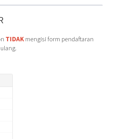
R
on
TIDAK
mengisi form pendaftaran
 ulang.