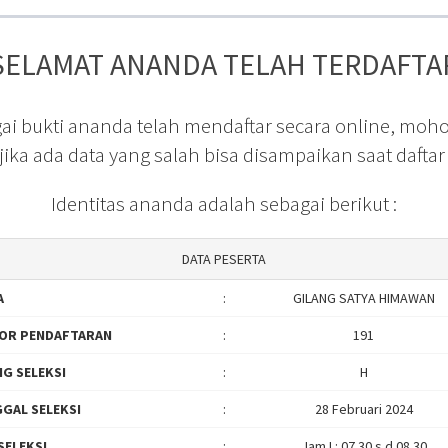
SELAMAT ANANDA TELAH TERDAFTA
ai bukti ananda telah mendaftar secara online, moh
 jika ada data yang salah bisa disampaikan saat daftar
Identitas ananda adalah sebagai berikut :
DATA PESERTA
A
:
GILANG SATYA HIMAWAN
OR PENDAFTARAN
:
191
G SELEKSI
:
H
GAL SELEKSI
:
28 Februari 2024
SELEKSI
:
Jam I : 07.30 s.d 08.30